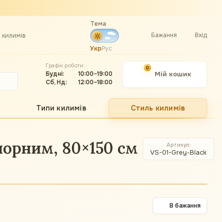
Тема
Бажання
Вхід
а килимів
Укр
Рус
Графік роботи:
0
Будні:
10:00–19:00
Мій кошик
Сб, Нд:
12:00–18:00
Типи килимів
Стиль килимів
 чорним, 80×150 см
Артикул
VS-01-Grey-Black
В бажання