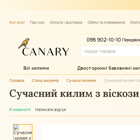
Перейти до основного контенту
Каталог
Про нас
Оплата і доставка
Обмін та повернення
Конт
Примірка килима
098 902-10-10
Передзво
Всі килими
Двосторонні бавовняні ки
Головна
Стиль килимів
Сучасні килими
Сучасний килим з в
Сучасний килим з віскози 
В наявності
Написати відгук