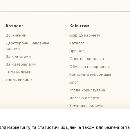
Каталог
Клієнтам
Всі килими
Вхід до кабінету
Двосторонні бавовняні
Каталог
килими
Про нас
За кімнатами
Оплата і доставка
За матеріалами
Обмін та повернення
Типи килимів
Контактна інформація
Стиль килимів
Блог
Угода користувача
Договір оферти
Хімчистка килимів
Примірка килима
Ми в соцмережах
ля маркетингу та статистичних цілей, а також для безпечної та