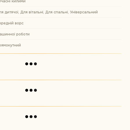
учасні килими
ля дитячої, Для вітальні, Для спальні, Універсальний
ередній ворс
ашинної роботи
рямокутний