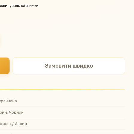
копичувальної знижки
Замовити швидко
уреччина
ірий, Чорний
іскоза / Акрил