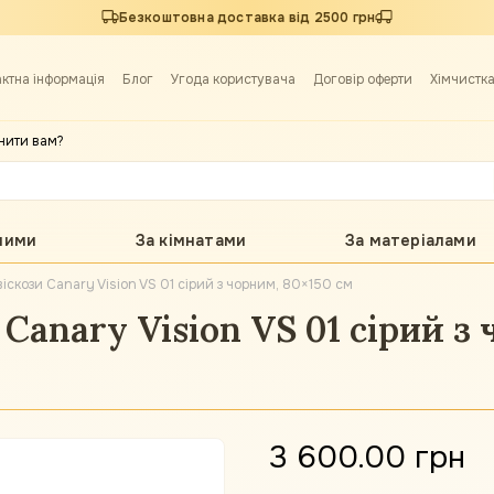
Безкоштовна доставка від 2500 грн
актна інформація
Блог
Угода користувача
Договір оферти
Хімчистк
нити вам?
лими
За кімнатами
За матеріалами
іскози Canary Vision VS 01 сірий з чорним, 80×150 см
Canary Vision VS 01 сірий з
3 600.00 грн