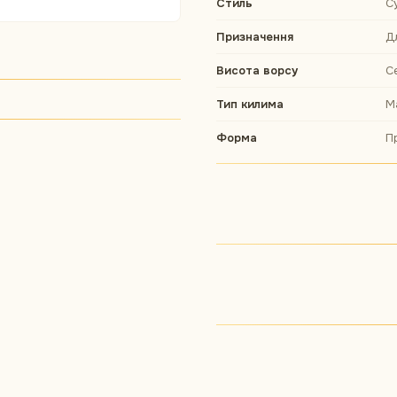
Стиль
С
Призначення
Д
Висота ворсу
С
Тип килима
М
Форма
П