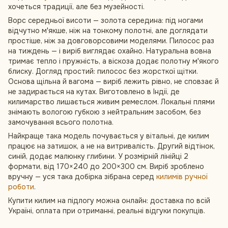
хочеться традиції, але без музейності.
Ворс середньої висоти — золота середина: під ногами
відчутно м'якше, ніж на тонкому полотні, але доглядати
простіше, ніж за довговорсовими моделями. Пилосос раз
на тиждень — і виріб виглядає охайно. Натуральна вовна
тримає тепло і пружність, а віскоза додає полотну м'якого
блиску. Догляд простий: пилосос без жорсткої щітки.
Основа щільна й вагома — виріб лежить рівно, не сповзає й
не задирається на кутах. Виготовлено в Індії, де
килимарство лишається живим ремеслом. Локальні плями
знімають вологою губкою з нейтральним засобом, без
замочування всього полотна.
Найкраще така модель почувається у вітальні, де килим
працює на затишок, а не на витривалість. Другий відтінок,
синій, додає малюнку глибини. У розмірній лінійці 2
формати, від 170×240 до 200×300 см. Виріб зроблено
вручну — уся така добірка зібрана серед
килимів ручної
роботи
.
Купити килим на підлогу можна онлайн: доставка по всій
Україні, оплата при отриманні, реальні відгуки покупців.