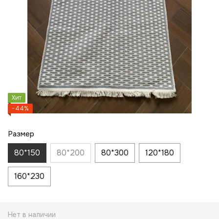
Хит
−44%
Размер
80*150
80*200
80*300
120*180
160*230
Нет в наличии