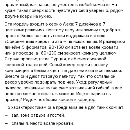
практичный, как палас, он уместен в любой комнате. На
кухне такая поверхность чувствует себя уверенно, рядом
другие
ковры на кухню
.
Эта модель входит в серию Alexa: 7 дизайнов в 7
цветовых решениях, поэтому пару или замену подобрать
просто. Большая часть серии выдержана в стиле
«Современные ковры», и эта — не исключение. В размерной
линейке 5 форматов: 80×150 см встанет возле кровати
или в проходе, а 160×230 см закроет комнату целиком.
Страна производства Турция, с её многовековой
ковровой традицией. Серый ковёр держит основу
композиции, а белый акцент не даёт ей казаться плоской.
Вместе они дают готовую палитру, так что остальной
декор удобно подбирать под неё. Уход: регулярный
пылесос, локальные пятна снимают влажной губкой, а всё
полотно можно стирать в машине. Ищете вариант в
проход? Рядом подборка
ковров в коридор
.
По характеристикам она предназначена для таких комнат:
зал: зона отдыха и гостей;
спальня: место возле кровати;