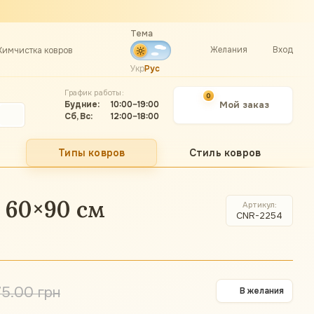
Тема
Желания
Вход
Химчистка ковров
Укр
Рус
График работы:
0
Будние:
10:00–19:00
Мой заказ
Сб, Вс:
12:00–18:00
Типы ковров
Стиль ковров
 60×90 см
Артикул
CNR-2254
75.00 грн
В желания