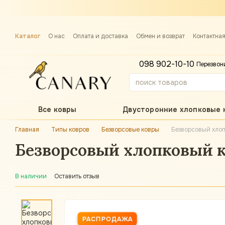
Перейти к основному контенту
Каталог
О нас
Оплата и доставка
Обмен и возврат
Контактна
Примерка ковра
098 902-10-10
Перезвон
Все ковры
Двусторонние хлопковые 
Главная
Типы ковров
Безворсовые ковры
Безворсовый хлоп
Безворсовый хлопковый ко
В наличии
Оставить отзыв
РАСПРОДАЖА