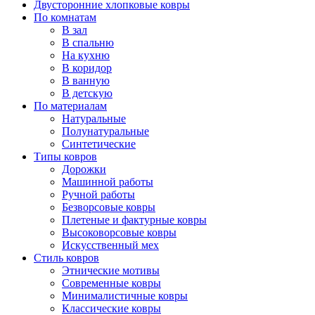
Двусторонние хлопковые ковры
По комнатам
В зал
В спальню
На кухню
В коридор
В ванную
В детскую
По материалам
Натуральные
Полунатуральные
Синтетические
Типы ковров
Дорожки
Машинной работы
Ручной работы
Безворсовые ковры
Плетеные и фактурные ковры
Высоковорсовые ковры
Искусственный мех
Стиль ковров
Этнические мотивы
Современные ковры
Минималистичные ковры
Классические ковры