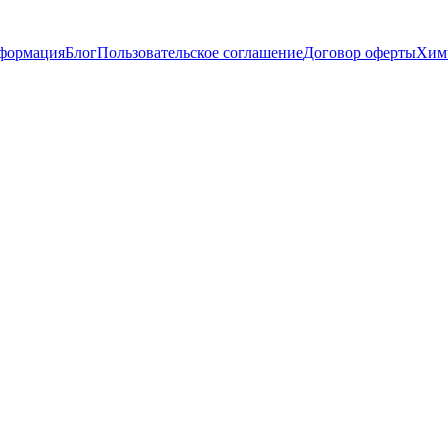
нформация
Блог
Пользовательское соглашение
Договор оферты
Химч