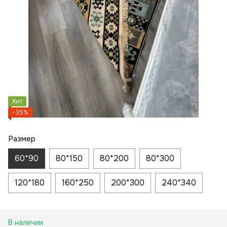
Хит
−35%
Размер
60*90
80*150
80*200
80*300
120*180
160*250
200*300
240*340
В наличии