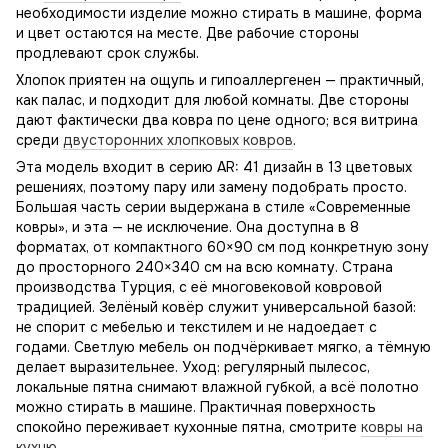
необходимости изделие можно стирать в машине, форма
и цвет остаются на месте. Две рабочие стороны
продлевают срок службы.
Хлопок приятен на ощупь и гипоаллергенен — практичный,
как палас, и подходит для любой комнаты. Две стороны
дают фактически два ковра по цене одного; вся витрина
среди
двусторонних хлопковых ковров
.
Эта модель входит в серию AR: 41 дизайн в 13 цветовых
решениях, поэтому пару или замену подобрать просто.
Большая часть серии выдержана в стиле «Современные
ковры», и эта — не исключение. Она доступна в 8
форматах, от компактного 60×90 см под конкретную зону
до просторного 240×340 см на всю комнату. Страна
производства Турция, с её многовековой ковровой
традицией. Зелёный ковёр служит универсальной базой:
не спорит с мебелью и текстилем и не надоедает с
годами. Светлую мебель он подчёркивает мягко, а тёмную
делает выразительнее. Уход: регулярный пылесос,
локальные пятна снимают влажной губкой, а всё полотно
можно стирать в машине. Практичная поверхность
спокойно переживает кухонные пятна, смотрите
ковры на
кухню
.