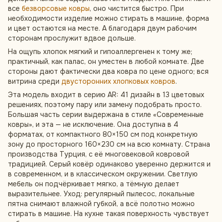
все
безворсовые ковры
, оно чистится быстро. При
необходимости изделие можно стирать в машине, форма
и цвет остаются на месте. А благодаря двум рабочим
сторонам прослужит вдвое дольше.
На ощупь хлопок мягкий и гипоаллергенен к тому же;
практичный, как палас, он уместен в любой комнате. Две
стороны дают фактически два ковра по цене одного; вся
витрина среди
двусторонних хлопковых ковров
.
Эта модель входит в серию AR: 41 дизайн в 13 цветовых
решениях, поэтому пару или замену подобрать просто.
Большая часть серии выдержана в стиле «Современные
ковры», и эта — не исключение. Она доступна в 4
форматах, от компактного 80×150 см под конкретную
зону до просторного 160×230 см на всю комнату. Страна
производства Турция, с её многовековой ковровой
традицией. Серый ковёр одинаково уверенно держится и
в современном, и в классическом окружении. Светлую
мебель он подчёркивает мягко, а тёмную делает
выразительнее. Уход: регулярный пылесос, локальные
пятна снимают влажной губкой, а всё полотно можно
стирать в машине. На кухне такая поверхность чувствует