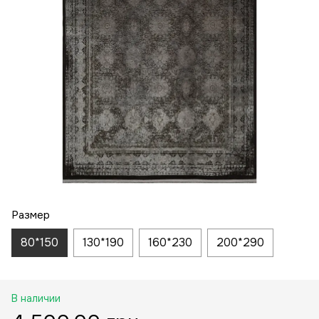
Размер
80*150
130*190
160*230
200*290
В наличии