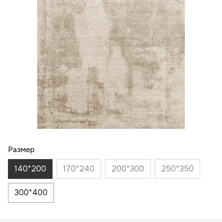
Размер
140*200
170*240
200*300
250*350
300*400