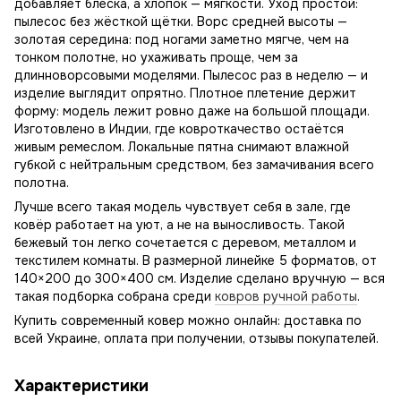
добавляет блеска, а хлопок — мягкости. Уход простой:
пылесос без жёсткой щётки. Ворс средней высоты —
золотая середина: под ногами заметно мягче, чем на
тонком полотне, но ухаживать проще, чем за
длинноворсовыми моделями. Пылесос раз в неделю — и
изделие выглядит опрятно. Плотное плетение держит
форму: модель лежит ровно даже на большой площади.
Изготовлено в Индии, где ковроткачество остаётся
живым ремеслом. Локальные пятна снимают влажной
губкой с нейтральным средством, без замачивания всего
полотна.
Лучше всего такая модель чувствует себя в зале, где
ковёр работает на уют, а не на выносливость. Такой
бежевый тон легко сочетается с деревом, металлом и
текстилем комнаты. В размерной линейке 5 форматов, от
140×200 до 300×400 см. Изделие сделано вручную — вся
такая подборка собрана среди
ковров ручной работы
.
Купить современный ковер можно онлайн: доставка по
всей Украине, оплата при получении, отзывы покупателей.
Характеристики