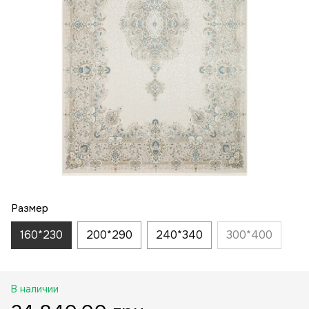
Размер
160*230
200*290
240*340
300*400
В наличии