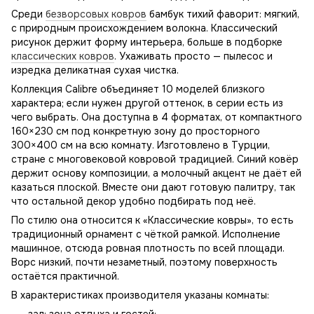
Среди
безворсовых ковров
бамбук тихий фаворит: мягкий,
с природным происхождением волокна. Классический
рисунок держит форму интерьера, больше в подборке
классических ковров
. Ухаживать просто — пылесос и
изредка деликатная сухая чистка.
Коллекция Calibre объединяет 10 моделей близкого
характера; если нужен другой оттенок, в серии есть из
чего выбрать. Она доступна в 4 форматах, от компактного
160×230 см под конкретную зону до просторного
300×400 см на всю комнату. Изготовлено в Турции,
стране с многовековой ковровой традицией. Синий ковёр
держит основу композиции, а молочный акцент не даёт ей
казаться плоской. Вместе они дают готовую палитру, так
что остальной декор удобно подбирать под неё.
По стилю она относится к «Классические ковры», то есть
традиционный орнамент с чёткой рамкой. Исполнение
машинное, отсюда ровная плотность по всей площади.
Ворс низкий, почти незаметный, поэтому поверхность
остаётся практичной.
В характеристиках производителя указаны комнаты: