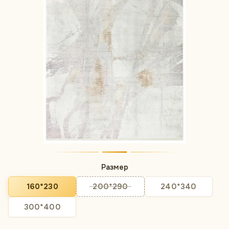
Размер
160*230
200*290
240*340
300*400