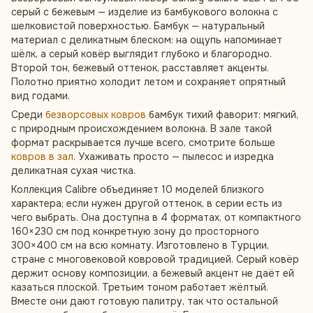
серый с бежевым — изделие из бамбукового волокна с
шелковистой поверхностью. Бамбук — натуральный
материал с деликатным блеском: на ощупь напоминает
шёлк, а серый ковёр выглядит глубоко и благородно.
Второй тон, бежевый оттенок, расставляет акценты.
Полотно приятно холодит летом и сохраняет опрятный
вид годами.
Среди
безворсовых ковров
бамбук тихий фаворит: мягкий,
с природным происхождением волокна. В зале такой
формат раскрывается лучше всего, смотрите больше
ковров в зал
. Ухаживать просто — пылесос и изредка
деликатная сухая чистка.
Коллекция Calibre объединяет 10 моделей близкого
характера; если нужен другой оттенок, в серии есть из
чего выбрать. Она доступна в 4 форматах, от компактного
160×230 см под конкретную зону до просторного
300×400 см на всю комнату. Изготовлено в Турции,
стране с многовековой ковровой традицией. Серый ковёр
держит основу композиции, а бежевый акцент не даёт ей
казаться плоской. Третьим тоном работает жёлтый.
Вместе они дают готовую палитру, так что остальной