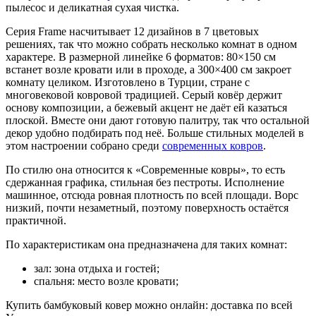
пылесос и деликатная сухая чистка.
Серия Frame насчитывает 12 дизайнов в 7 цветовых
решениях, так что можно собрать несколько комнат в одном
характере. В размерной линейке 6 форматов: 80×150 см
встанет возле кровати или в проходе, а 300×400 см закроет
комнату целиком. Изготовлено в Турции, стране с
многовековой ковровой традицией. Серый ковёр держит
основу композиции, а бежевый акцент не даёт ей казаться
плоской. Вместе они дают готовую палитру, так что остальной
декор удобно подбирать под неё. Больше стильных моделей в
этом настроении собрано среди
современных ковров
.
По стилю она относится к «Современные ковры», то есть
сдержанная графика, стильная без пестроты. Исполнение
машинное, отсюда ровная плотность по всей площади. Ворс
низкий, почти незаметный, поэтому поверхность остаётся
практичной.
По характеристикам она предназначена для таких комнат:
зал: зона отдыха и гостей;
спальня: место возле кровати;
Купить бамбуковый ковер можно онлайн: доставка по всей