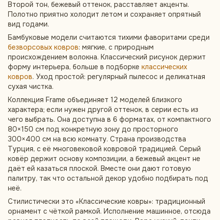
Второй тон, бежевый оттенок, расставляет акценты.
Полотно приятно холодит летом и сохраняет опрятный
вид годами.
Бамбуковые модели считаются тихими фаворитами среди
безворсовых ковров
: мягкие, с природным
происхождением волокна. Классический рисунок держит
форму интерьера, больше в подборке
классических
ковров
. Уход простой: регулярный пылесос и деликатная
сухая чистка.
Коллекция Frame объединяет 12 моделей близкого
характера; если нужен другой оттенок, в серии есть из
чего выбрать. Она доступна в 6 форматах, от компактного
80×150 см под конкретную зону до просторного
300×400 см на всю комнату. Страна производства
Турция, с её многовековой ковровой традицией. Серый
ковёр держит основу композиции, а бежевый акцент не
даёт ей казаться плоской. Вместе они дают готовую
палитру, так что остальной декор удобно подбирать под
неё.
Стилистически это «Классические ковры»: традиционный
орнамент с чёткой рамкой. Исполнение машинное, отсюда