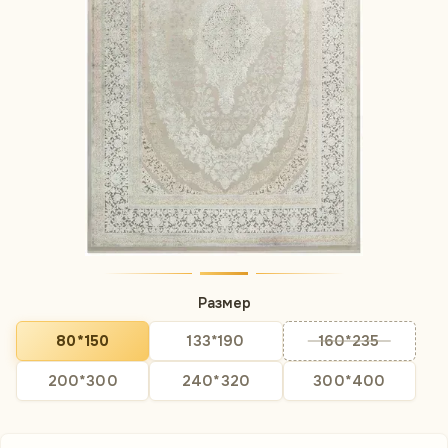
Размер
80*150
133*190
160*235
200*300
240*320
300*400