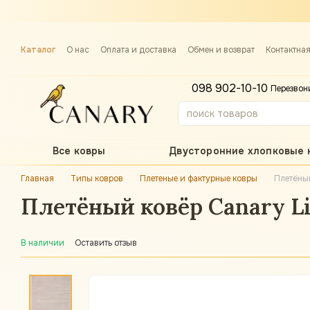
Перейти к основному контенту
Каталог
О нас
Оплата и доставка
Обмен и возврат
Контактна
Примерка ковра
098 902-10-10
Перезвон
Все ковры
Двусторонние хлопковые 
Главная
Типы ковров
Плетеные и фактурные ковры
Плетёны
Плетёный ковёр Canary Li
В наличии
Оставить отзыв