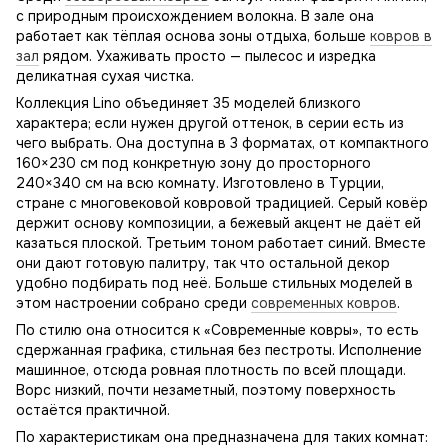
с природным происхождением волокна. В зале она
работает как тёплая основа зоны отдыха, больше
ковров в
зал
рядом. Ухаживать просто — пылесос и изредка
деликатная сухая чистка.
Коллекция Lino объединяет 35 моделей близкого
характера; если нужен другой оттенок, в серии есть из
чего выбрать. Она доступна в 3 форматах, от компактного
160×230 см под конкретную зону до просторного
240×340 см на всю комнату. Изготовлено в Турции,
стране с многовековой ковровой традицией. Серый ковёр
держит основу композиции, а бежевый акцент не даёт ей
казаться плоской. Третьим тоном работает синий. Вместе
они дают готовую палитру, так что остальной декор
удобно подбирать под неё. Больше стильных моделей в
этом настроении собрано среди
современных ковров
.
По стилю она относится к «Современные ковры», то есть
сдержанная графика, стильная без пестроты. Исполнение
машинное, отсюда ровная плотность по всей площади.
Ворс низкий, почти незаметный, поэтому поверхность
остаётся практичной.
По характеристикам она предназначена для таких комнат: