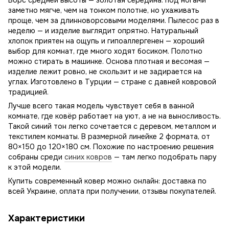
Ворс средней высоты — золотая середина: под ногами
заметно мягче, чем на тонком полотне, но ухаживать
проще, чем за длинноворсовыми моделями. Пылесос раз в
неделю — и изделие выглядит опрятно. Натуральный
хлопок приятен на ощупь и гипоаллергенен — хороший
выбор для комнат, где много ходят босиком. Полотно
можно стирать в машинке. Основа плотная и весомая —
изделие лежит ровно, не скользит и не задирается на
углах. Изготовлено в Турции — стране с давней ковровой
традицией.
Лучше всего такая модель чувствует себя в ванной
комнате, где ковёр работает на уют, а не на выносливость.
Такой синий тон легко сочетается с деревом, металлом и
текстилем комнаты. В размерной линейке 2 формата, от
80×150 до 120×180 см. Похожие по настроению решения
собраны среди
синих ковров
— там легко подобрать пару
к этой модели.
Купить современный ковер можно онлайн: доставка по
всей Украине, оплата при получении, отзывы покупателей.
Характеристики