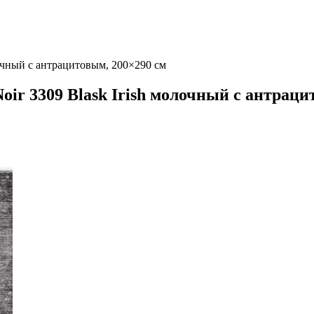
лочный с антрацитовым, 200×290 см
oir 3309 Blask Irish молочный с антраци