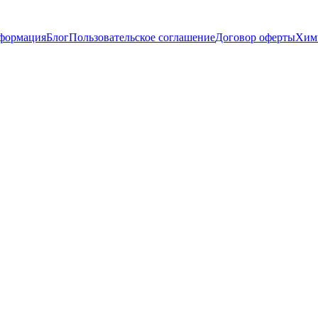
нформация
Блог
Пользовательское соглашение
Договор оферты
Химч