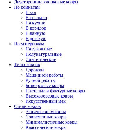
Двусторонние хлопковые ковры
По комнатам
В зал
В спальню
На кухню
В коридор
В ванную
В детскую
По материалам
Натуральные
Полунатуральные
Синтетические
Типы ковров
Дорожки
Машинной работы
Ручной работы
Безворсовые ковры
Плетеные и фактурные ковры
Высоковорсовые ковры
Искусственный мех
Стиль ковров
Этнические мотивы
Современные ковры
Минималистичные ковры
Классические ковры