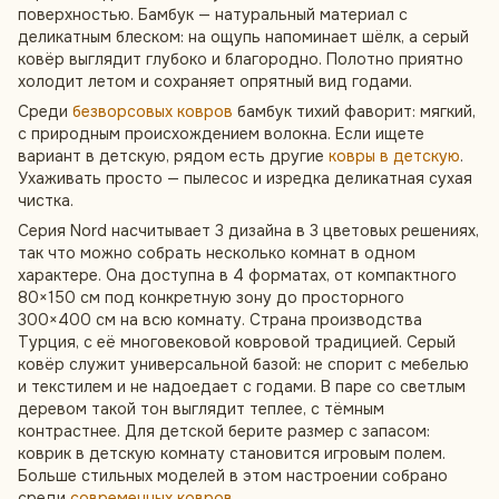
поверхностью. Бамбук — натуральный материал с
деликатным блеском: на ощупь напоминает шёлк, а серый
ковёр выглядит глубоко и благородно. Полотно приятно
холодит летом и сохраняет опрятный вид годами.
Среди
безворсовых ковров
бамбук тихий фаворит: мягкий,
с природным происхождением волокна. Если ищете
вариант в детскую, рядом есть другие
ковры в детскую
.
Ухаживать просто — пылесос и изредка деликатная сухая
чистка.
Серия Nord насчитывает 3 дизайна в 3 цветовых решениях,
так что можно собрать несколько комнат в одном
характере. Она доступна в 4 форматах, от компактного
80×150 см под конкретную зону до просторного
300×400 см на всю комнату. Страна производства
Турция, с её многовековой ковровой традицией. Серый
ковёр служит универсальной базой: не спорит с мебелью
и текстилем и не надоедает с годами. В паре со светлым
деревом такой тон выглядит теплее, с тёмным
контрастнее. Для детской берите размер с запасом:
коврик в детскую комнату становится игровым полем.
Больше стильных моделей в этом настроении собрано
среди
современных ковров
.