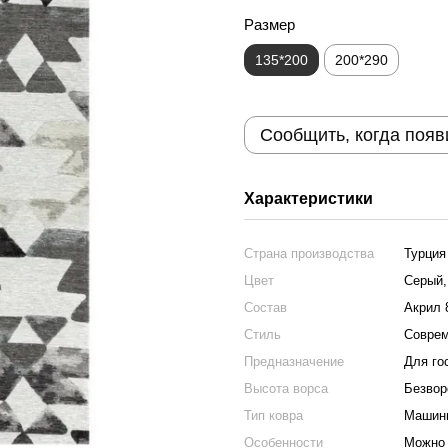
Размер
135*200
200*290
Сообщить, когда появ
Характеристики
Страна производства
Турция
Цвет
Серый,
Состав
Акрил 
Стиль
Соврем
Предназначение
Для го
Высота ворса
Безвор
Тип ковра
Машинн
Особенности
Можно 