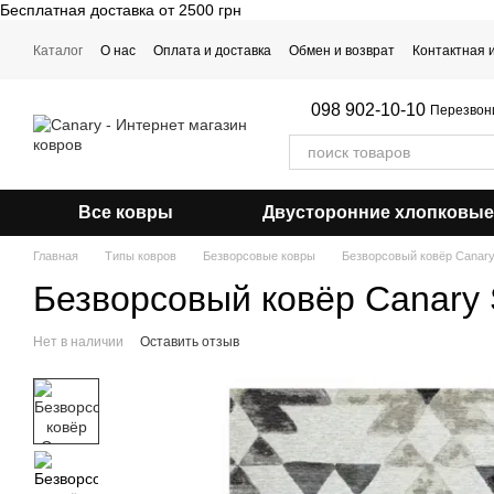
Бесплатная доставка от 2500 грн
Перейти к основному контенту
Каталог
О нас
Оплата и доставка
Обмен и возврат
Контактная
Примерка ковра
098 902-10-10
Перезвон
Все ковры
Двусторонние хлопковые
Главная
Типы ковров
Безворсовые ковры
Безворсовый ковёр Canary
Безворсовый ковёр Canary 
Нет в наличии
Оставить отзыв