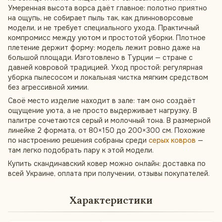
Умеренная высота ворса даёт главное: полотно приятно
на ощупь, не собирает пыль так, как длинноворсовые
модели, и не требует специального ухода. Практичный
компромисс между уютом и простотой уборки. Плотное
плетение держит форму: модель лежит ровно даже на
большой площади. Изготовлено в Турции — стране с
давней ковровой традицией. Уход простой: регулярная
уборка пылесосом и локальная чистка мягким средством
без агрессивной химии.
Своё место изделие находит в зале: там оно создаёт
ощущение уюта, а не просто выдерживает нагрузку. В
палитре сочетаются серый и молочный тона. В размерной
линейке 2 формата, от 80×150 до 200×300 см. Похожие
по настроению решения собраны среди
серых ковров
—
там легко подобрать пару к этой модели.
Купить скандинавский ковер можно онлайн: доставка по
всей Украине, оплата при получении, отзывы покупателей.
Характеристики