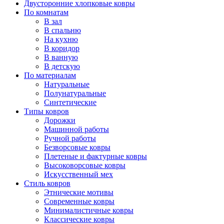
Двусторонние хлопковые ковры
По комнатам
В зал
В спальню
На кухню
В коридор
В ванную
В детскую
По материалам
Натуральные
Полунатуральные
Синтетические
Типы ковров
Дорожки
Машинной работы
Ручной работы
Безворсовые ковры
Плетеные и фактурные ковры
Высоковорсовые ковры
Искусственный мех
Стиль ковров
Этнические мотивы
Современные ковры
Минималистичные ковры
Классические ковры