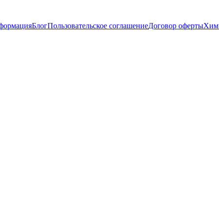
нформация
Блог
Пользовательское соглашение
Договор оферты
Химч