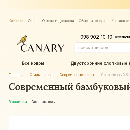
Перейти к основному контенту
Каталог
О нас
Оплата и доставка
Обмен и возврат
Контактна
Примерка ковра
098 902-10-10
Перезвон
Все ковры
Двусторонние хлопковые 
Главная
Стиль ковров
Современные ковры
Современный бам
Современный бамбуковый к
В наличии
Оставить отзыв