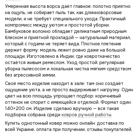
Умеренная высота ворса даёт главное: полотно приятно
на ощупь, не собирает пыль так, как длинноворсовые
модели, и не требует специального ухода. Практичный
компромисс между уютом и простотой уборки.
Бамбуковое волокно обладает деликатным природным
блеском и приятной прохладой — натуральный материал,
который с годами не теряет вида. Плотное плетение
держит форму: модель лежит ровно даже на большой
площади. Изготовлено в Индии, где ковроткачество
остаётся живым ремеслом. Уход простой: регулярная
уборка пылесосом и локальная чистка мягким средством
без агрессивной химии.
Своё место изделие находит в зале: там оно создаёт
ощущение уюта, а не просто выдерживает нагрузку. Один
цвет на всю площадь упрощает подбор: коричневый
оттенок не спорит с имеющейся отделкой. Формат один:
140×200 см. Изделие сделано вручную — вся такая
подборка собрана среди
ковров ручной работы
.
Купить однотонный ковер можно онлайн: доставка по
всей Украине, оплата при получении, отзывы покупателей.