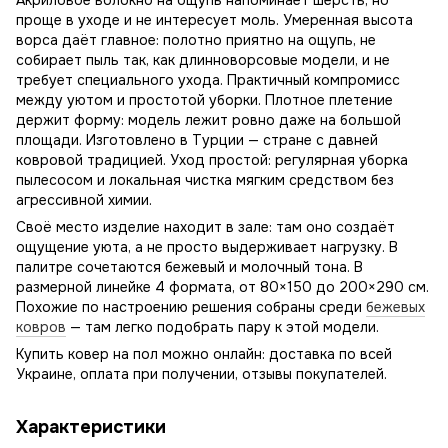
Акриловое волокно на ощупь напоминает шерсть, но
проще в уходе и не интересует моль. Умеренная высота
ворса даёт главное: полотно приятно на ощупь, не
собирает пыль так, как длинноворсовые модели, и не
требует специального ухода. Практичный компромисс
между уютом и простотой уборки. Плотное плетение
держит форму: модель лежит ровно даже на большой
площади. Изготовлено в Турции — стране с давней
ковровой традицией. Уход простой: регулярная уборка
пылесосом и локальная чистка мягким средством без
агрессивной химии.
Своё место изделие находит в зале: там оно создаёт
ощущение уюта, а не просто выдерживает нагрузку. В
палитре сочетаются бежевый и молочный тона. В
размерной линейке 4 формата, от 80×150 до 200×290 см.
Похожие по настроению решения собраны среди
бежевых
ковров
— там легко подобрать пару к этой модели.
Купить ковер на пол можно онлайн: доставка по всей
Украине, оплата при получении, отзывы покупателей.
Характеристики