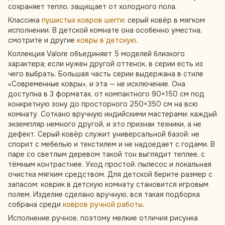
сохраняет тепло, защищает от холодного пола.
Классика
пушистых ковров шегги
: серый ковёр в мягком
исполнении. В детской комнате она особенно уместна,
смотрите и другие
ковры в детскую
.
Коллекция Valore объединяет 5 моделей близкого
характера; если нужен другой оттенок, в серии есть из
чего выбрать. Большая часть серии выдержана в стиле
«Современные ковры», и эта — не исключение. Она
доступна в 3 форматах, от компактного 90×150 см под
конкретную зону до просторного 250×350 см на всю
комнату. Соткано вручную индийскими мастерами: каждый
экземпляр немного другой, и это признак техники, а не
дефект. Серый ковёр служит универсальной базой: не
спорит с мебелью и текстилем и не надоедает с годами. В
паре со светлым деревом такой тон выглядит теплее, с
тёмным контрастнее. Уход простой: пылесос и локальная
очистка мягким средством. Для детской берите размер с
запасом: коврик в детскую комнату становится игровым
полем. Изделие сделано вручную, вся такая подборка
собрана среди
ковров ручной работы
.
Исполнение ручное, поэтому мелкие отличия рисунка