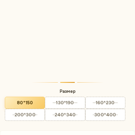
Размер
80*150
130*190
160*230
200*300
240*340
300*400