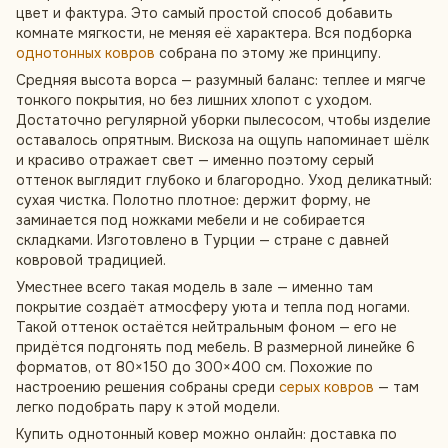
цвет и фактура. Это самый простой способ добавить
комнате мягкости, не меняя её характера. Вся подборка
однотонных ковров
собрана по этому же принципу.
Средняя высота ворса — разумный баланс: теплее и мягче
тонкого покрытия, но без лишних хлопот с уходом.
Достаточно регулярной уборки пылесосом, чтобы изделие
оставалось опрятным. Вискоза на ощупь напоминает шёлк
и красиво отражает свет — именно поэтому серый
оттенок выглядит глубоко и благородно. Уход деликатный:
сухая чистка. Полотно плотное: держит форму, не
заминается под ножками мебели и не собирается
складками. Изготовлено в Турции — стране с давней
ковровой традицией.
Уместнее всего такая модель в зале — именно там
покрытие создаёт атмосферу уюта и тепла под ногами.
Такой оттенок остаётся нейтральным фоном — его не
придётся подгонять под мебель. В размерной линейке 6
форматов, от 80×150 до 300×400 см. Похожие по
настроению решения собраны среди
серых ковров
— там
легко подобрать пару к этой модели.
Купить однотонный ковер можно онлайн: доставка по