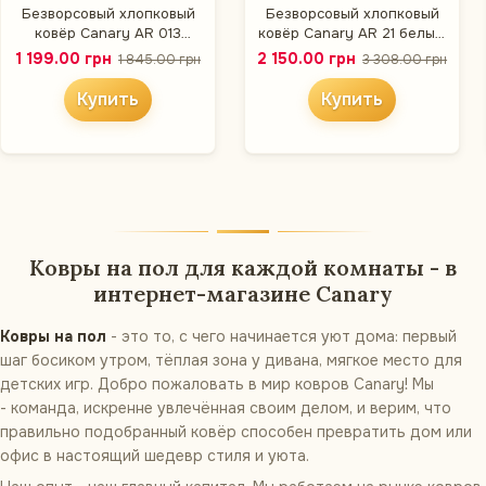
Безворсовый хлопковый
Безворсовый хлопковый
ковёр Canary AR 013
ковёр Canary AR 21 белый,
белый/чёрный, 80×150 см
80×300 см
1 199.00 грн
2 150.00 грн
1 845.00 грн
3 308.00 грн
Купить
Купить
Ковры на пол для каждой комнаты - в
интернет-магазине Canary
Ковры на пол
- это то, с чего начинается уют дома: первый
шаг босиком утром, тёплая зона у дивана, мягкое место для
детских игр. Добро пожаловать в мир ковров Canary! Мы
- команда, искренне увлечённая своим делом, и верим, что
правильно подобранный ковёр способен превратить дом или
офис в настоящий шедевр стиля и уюта.