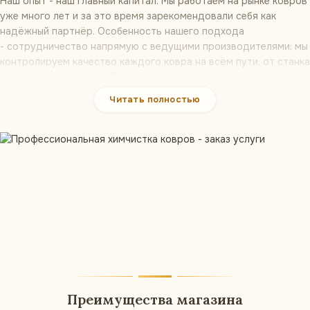
Наш опыт - наш главный капитал. Мы работаем на рынке ковров
уже много лет и за это время зарекомендовали себя как
надёжный партнёр. Особенность нашего подхода
- сотрудничество напрямую с ведущими производителями: мы
контролируем качество каждого ковра на всём пути, от станка
до вашего интерьера. Прямой путь без посредников - это
честная цена, уникальность ассортимента и уверенность, что
Читать полностью
вы получите именно тот товар, который выбрали.
От зала до ванной: ковёр под каждую
комнату
Каждая комната предъявляет ковру свои требования, и в
нашем каталоге есть ответ на каждое. Удобнее всего
выбрать
ковёр по комнатам
:
В зал и гостиную
- большие полотна, зонирующие
пространство у дивана:
ковры в зал
представлены от
классики до современной абстракции.
В спальню
- мягкие и тёплые модели, на которые приятно
становиться босиком:
ковры в спальню
создают уют с
Преимущества магазина
первого шага.