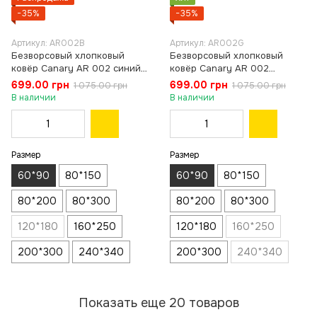
−35%
−35%
Артикул: AR002B
Артикул: AR002G
Безворсовый хлопковый
Безворсовый хлопковый
ковёр Canary AR 002 синий/
ковёр Canary AR 002
голубой, 60×90 см
зелёный/жёлтый, 60×90 см
699.00 грн
699.00 грн
1 075.00 грн
1 075.00 грн
В наличии
В наличии
Размер
Размер
60*90
80*150
60*90
80*150
80*200
80*300
80*200
80*300
120*180
160*250
120*180
160*250
200*300
240*340
200*300
240*340
Показать еще 20 товаров