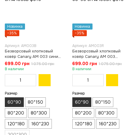
Новинка
Новинка
−35%
−35%
Артикул: AM003B
Артикул: AM003R
Безворсовый хлопковый
Безворсовый хлопковый
ковёр Canary AM 003 синий/
ковёр Canary AM 003
коричневый, 60×90 см
красный/коричневый, 60×90
699.00 грн
699.00 грн
1 075.00 грн
1 075.00 грн
см
В наличии
В наличии
Размер
Размер
60*90
80*150
60*90
80*150
80*200
80*300
80*200
80*300
120*180
160*230
120*180
160*230
200*300