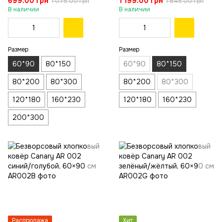
699.00 грн
1 199.00 грн
1 075.00 грн
1 845.00 грн
см
В наличии
В наличии
Размер
Размер
60*90
80*150
60*90
80*150
80*200
80*300
80*200
80*300
120*180
160*230
120*180
160*230
200*300
Распродажа
Хит