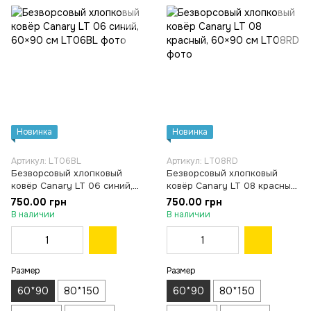
Новинка
Новинка
Артикул: LT06BL
Артикул: LT08RD
Безворсовый хлопковый
Безворсовый хлопковый
ковёр Canary LT 06 синий,
ковёр Canary LT 08 красный,
60×90 см
60×90 см
750.00 грн
750.00 грн
В наличии
В наличии
Размер
Размер
60*90
80*150
60*90
80*150