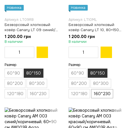
Новинка
Новинка
Артикул: LT09RB
Артикул: LT10ML
Безворсовый хлопковый
Безворсовый хлопковый
ковёр Canary LT 09 синий/
ковёр Canary LT 10, 80×150
красный, 80×150 см
см
1 200.00 грн
1 200.00 грн
В наличии
В наличии
Размер
Размер
60*90
80*150
60*90
80*150
80*200
80*300
80*200
80*300
120*180
160*230
120*180
160*230