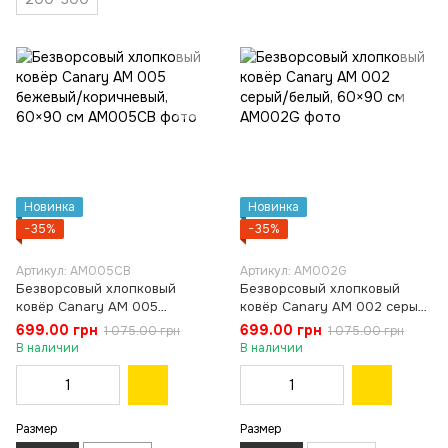
Новинка
Новинка
−35%
−35%
Артикул: AM005CB
Артикул: AM002G
Безворсовый хлопковый
Безворсовый хлопковый
ковёр Canary AM 005
ковёр Canary AM 002 серый/
бежевый/коричневый, 60×90
белый, 60×90 см
699.00 грн
699.00 грн
1 075.00 грн
1 075.00 грн
см
В наличии
В наличии
Размер
Размер