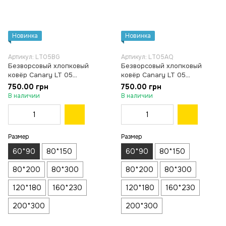
Новинка
Новинка
Артикул: LT05BG
Артикул: LT05AQ
Безворсовый хлопковый
Безворсовый хлопковый
ковёр Canary LT 05
ковёр Canary LT 05
бежевый, 60×90 см
бирюзовый, 60×90 см
750.00 грн
750.00 грн
В наличии
В наличии
Размер
Размер
60*90
80*150
60*90
80*150
80*200
80*300
80*200
80*300
120*180
160*230
120*180
160*230
200*300
200*300