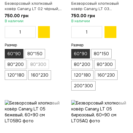
Безворсовый хлопковый
Безворсовый хлопковый
ковёр Canary LT 02 чёрный,
ковёр Canary LT 03
60×90 см
бежевый, 60×90 см
750.00 грн
750.00 грн
В наличии
В наличии
Размер
Размер
60*90
80*150
60*90
80*150
80*200
80*300
80*200
80*300
120*180
160*230
120*180
160*230
200*300