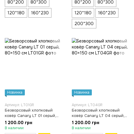
80*200
80*300
80*200
80*300
120*180
160*230
120*180
160*230
200*300
Новинка
Новинка
Артикул: LT01GR
Артикул: LT04GR
Безворсовый хлопковый
Безворсовый хлопковый
ковёр Canary LT 01 серый,
ковёр Canary LT 04 серый,
80×150 см
80×150 см
1 200.00 грн
1 200.00 грн
В наличии
В наличии