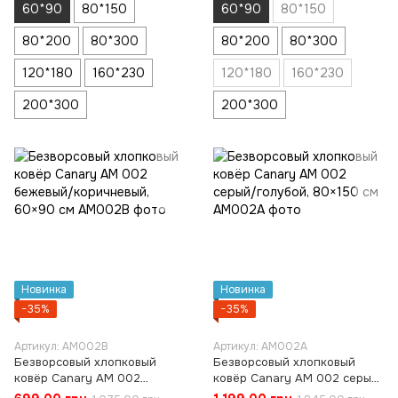
60*90
80*150
60*90
80*150
80*200
80*300
80*200
80*300
120*180
160*230
120*180
160*230
200*300
200*300
Новинка
Новинка
−35%
−35%
Артикул: AM002B
Артикул: AM002A
Безворсовый хлопковый
Безворсовый хлопковый
ковёр Canary AM 002
ковёр Canary AM 002 серый/
бежевый/коричневый, 60×90
голубой, 80×150 см