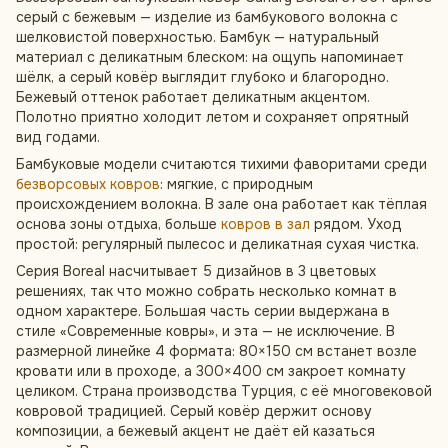
серый с бежевым — изделие из бамбукового волокна с
шелковистой поверхностью. Бамбук — натуральный
материал с деликатным блеском: на ощупь напоминает
шёлк, а серый ковёр выглядит глубоко и благородно.
Бежевый оттенок работает деликатным акцентом.
Полотно приятно холодит летом и сохраняет опрятный
вид годами.
Бамбуковые модели считаются тихими фаворитами среди
безворсовых ковров
: мягкие, с природным
происхождением волокна. В зале она работает как тёплая
основа зоны отдыха, больше
ковров в зал
рядом. Уход
простой: регулярный пылесос и деликатная сухая чистка.
Серия Boreal насчитывает 5 дизайнов в 3 цветовых
решениях, так что можно собрать несколько комнат в
одном характере. Большая часть серии выдержана в
стиле «Современные ковры», и эта — не исключение. В
размерной линейке 4 формата: 80×150 см встанет возле
кровати или в проходе, а 300×400 см закроет комнату
целиком. Страна производства Турция, с её многовековой
ковровой традицией. Серый ковёр держит основу
композиции, а бежевый акцент не даёт ей казаться