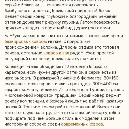
серый с бежевым — шелковистая поверхность
бамбукового волокна. Деликатный природный блеск
делает серый ковёр глубоким и благородным. Бежевый
оттенок добавляет рисунку глубины. Летом поверхность
приятно холодит, а опрятный вид держится годами.
Бамбуковые модели считаются тихими фаворитами среди
безворсовых ковров
: мягкие, с природным
происхождением волокна. Для зоны отдыха это готовая
основа, остальные
ковров в зал
рядом. Уход простой:
регулярный пылесос и деликатная сухая чистка.
Коллекция Frame объединяет 12 моделей близкого
характера; если нужен другой оттенок, в серии есть из
чего выбрать. В размерной линейке 6 форматов: 80×150
см встанет возле кровати или в проходе, а 300×400 см
закроет комнату целиком. Изготовлено в Турции, стране с
многовековой ковровой традицией. Серый ковёр держит
основу композиции, а бежевый акцент не даёт ей казаться
плоской. Третьим тоном работает молочный. Вместе они
дают готовую палитру, так что остальной декор удобно
подбирать под неё. Больше стильных моделей в этом
настроении собрано среди
современных ковров
.