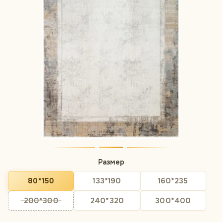
Размер
80*150
133*190
160*235
200*300
240*320
300*400