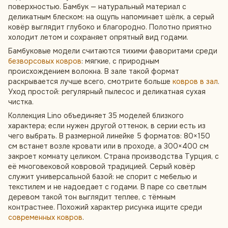
поверхностью. Бамбук — натуральный материал с
деликатным блеском: на ощупь напоминает шёлк, а серый
ковёр выглядит глубоко и благородно. Полотно приятно
холодит летом и сохраняет опрятный вид годами.
Бамбуковые модели считаются тихими фаворитами среди
безворсовых ковров
: мягкие, с природным
происхождением волокна. В зале такой формат
раскрывается лучше всего, смотрите больше
ковров в зал
.
Уход простой: регулярный пылесос и деликатная сухая
чистка.
Коллекция Lino объединяет 35 моделей близкого
характера; если нужен другой оттенок, в серии есть из
чего выбрать. В размерной линейке 5 форматов: 80×150
см встанет возле кровати или в проходе, а 300×400 см
закроет комнату целиком. Страна производства Турция, с
её многовековой ковровой традицией. Серый ковёр
служит универсальной базой: не спорит с мебелью и
текстилем и не надоедает с годами. В паре со светлым
деревом такой тон выглядит теплее, с тёмным
контрастнее. Похожий характер рисунка ищите среди
современных ковров
.