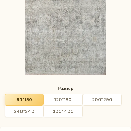
Размер
80*150
120*180
200*290
240*340
300*400