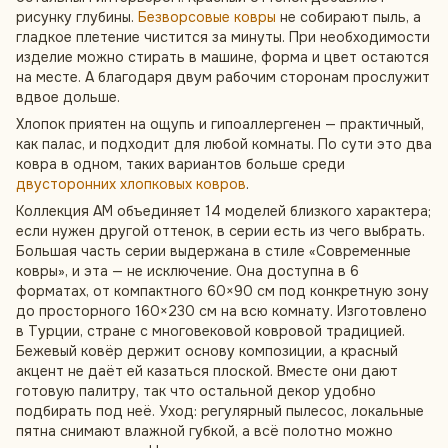
рисунку глубины.
Безворсовые ковры
не собирают пыль, а
гладкое плетение чистится за минуты. При необходимости
изделие можно стирать в машине, форма и цвет остаются
на месте. А благодаря двум рабочим сторонам прослужит
вдвое дольше.
Хлопок приятен на ощупь и гипоаллергенен — практичный,
как палас, и подходит для любой комнаты. По сути это два
ковра в одном, таких вариантов больше среди
двусторонних хлопковых ковров
.
Коллекция AM объединяет 14 моделей близкого характера;
если нужен другой оттенок, в серии есть из чего выбрать.
Большая часть серии выдержана в стиле «Современные
ковры», и эта — не исключение. Она доступна в 6
форматах, от компактного 60×90 см под конкретную зону
до просторного 160×230 см на всю комнату. Изготовлено
в Турции, стране с многовековой ковровой традицией.
Бежевый ковёр держит основу композиции, а красный
акцент не даёт ей казаться плоской. Вместе они дают
готовую палитру, так что остальной декор удобно
подбирать под неё. Уход: регулярный пылесос, локальные
пятна снимают влажной губкой, а всё полотно можно