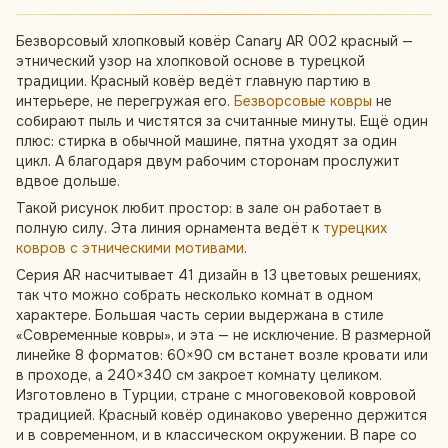
Безворсовый хлопковый ковёр Canary AR 002 красный —
этнический узор на хлопковой основе в турецкой
традиции. Красный ковёр ведёт главную партию в
интерьере, не перегружая его.
Безворсовые ковры
не
собирают пыль и чистятся за считанные минуты. Ещё один
плюс: стирка в обычной машине, пятна уходят за один
цикл. А благодаря двум рабочим сторонам прослужит
вдвое дольше.
Такой рисунок любит простор: в зале он работает в
полную силу. Эта линия орнамента ведёт к
турецких
ковров с этническими мотивами
.
Серия AR насчитывает 41 дизайн в 13 цветовых решениях,
так что можно собрать несколько комнат в одном
характере. Большая часть серии выдержана в стиле
«Современные ковры», и эта — не исключение. В размерной
линейке 8 форматов: 60×90 см встанет возле кровати или
в проходе, а 240×340 см закроет комнату целиком.
Изготовлено в Турции, стране с многовековой ковровой
традицией. Красный ковёр одинаково уверенно держится
и в современном, и в классическом окружении. В паре со