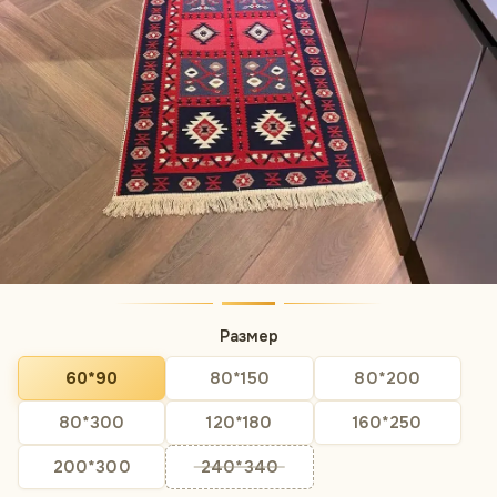
Размер
60*90
80*150
80*200
80*300
120*180
160*250
200*300
240*340