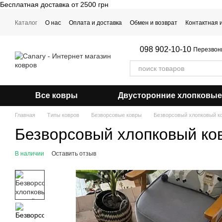
Бесплатная доставка от 2500 грн
Перейти к основному контенту
Каталог
О нас
Оплата и доставка
Обмен и возврат
Контактная
Примерка ковра
098 902-10-10
Перезвон
Все ковры
Двусторонние хлопковые
Главная
Типы ковров
Безворсовые ковры
Безворсовый хлопковый ко
Безворсовый хлопковый ков
В наличии
Оставить отзыв