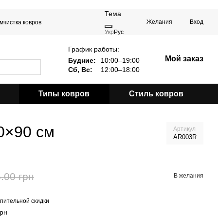
Тема
Желания
Вход
мчистка ковров
Укр
Рус
График работы:
Мой заказ
Будние:
10:00–19:00
Сб, Вс:
12:00–18:00
Типы ковров
Стиль ковров
0×90 см
Артикул
AR003R
.00 грн
В желания
пительной скидки
грн