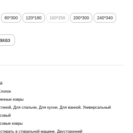
80*300
120*180
160*250
200*300
240*340
аказ
ый
Хлопок
енные ковры
стиной, Для спальни, Для кухни, Для ванной, Универсальный
совый
совые ковры
стирать в стиральной машине, Двусторонний