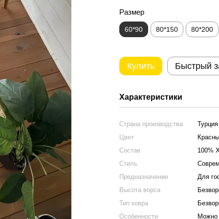
Размер
60*90
80*150
80*200
Купить
Быстрый з
Характеристики
Страна производства
Турция
Цвет
Красн
Состав
100% 
Стиль
Соврем
Предназначение
Для го
Высота ворса
Безвор
Тип ковра
Безвор
Особенности
Можно 