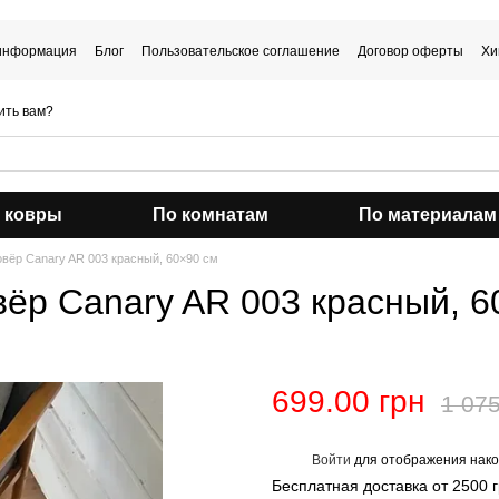
 информация
Блог
Пользовательское соглашение
Договор оферты
Хи
ить вам?
 ковры
По комнатам
По материалам
вёр Canary AR 003 красный, 60×90 см
ёр Canary AR 003 красный, 6
699.00 грн
1 075
Войти
для отображения нако
%
Бесплатная доставка от 2500 