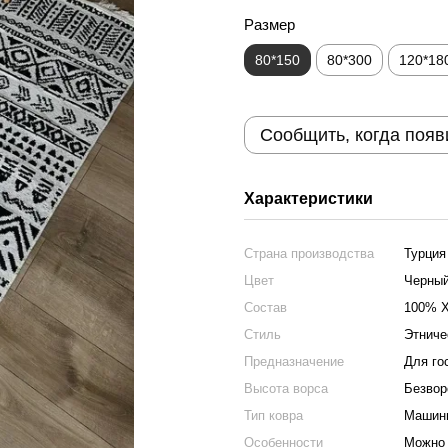
Размер
80*150
80*300
120*18
Сообщить, когда появ
Характеристики
Страна производства
Турция
Цвет
Черный
Состав
100% 
Стиль
Этниче
Предназначение
Для го
Высота ворса
Безвор
Тип ковра
Машинн
Особенности
Можно 