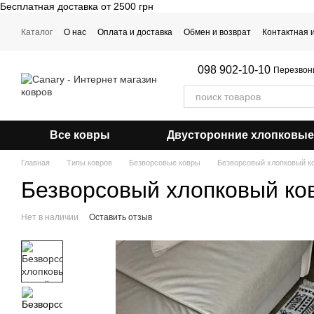
Бесплатная доставка от 2500 грн
Перейти к основному контенту
Каталог
О нас
Оплата и доставка
Обмен и возврат
Контактная
Примерка ковра
098 902-10-10
Перезвон
Все ковры
Двусторонние хлопковые
Главная
Типы ковров
Безворсовые ковры
Безворсовый хлопковый ко
Безворсовый хлопковый ков
Нет в наличии
Оставить отзыв