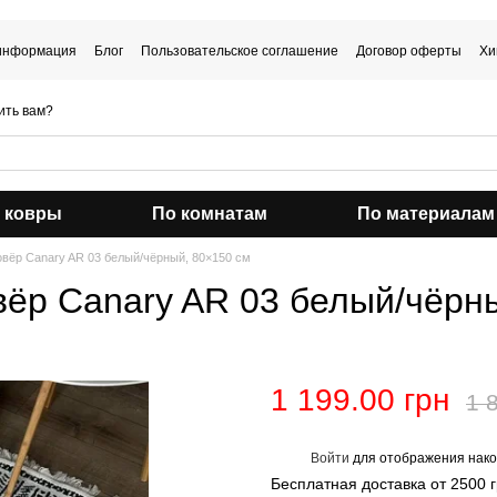
 информация
Блог
Пользовательское соглашение
Договор оферты
Хи
ить вам?
 ковры
По комнатам
По материалам
вёр Canary AR 03 белый/чёрный, 80×150 см
ёр Canary AR 03 белый/чёрн
1 199.00 грн
1 
Войти
для отображения нако
%
Бесплатная доставка от 2500 