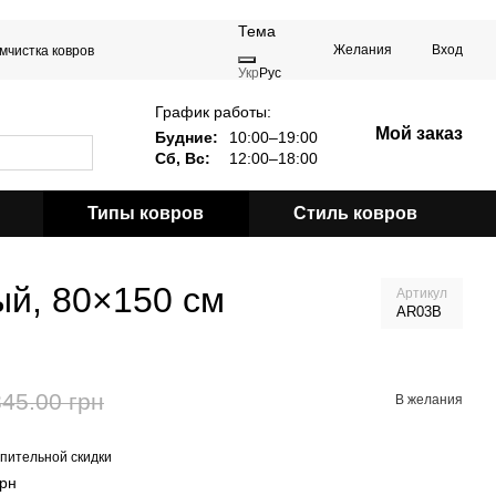
Тема
Желания
Вход
мчистка ковров
Укр
Рус
График работы:
Мой заказ
Будние:
10:00–19:00
Сб, Вс:
12:00–18:00
Типы ковров
Стиль ковров
ый, 80×150 см
Артикул
AR03B
845.00 грн
В желания
пительной скидки
грн