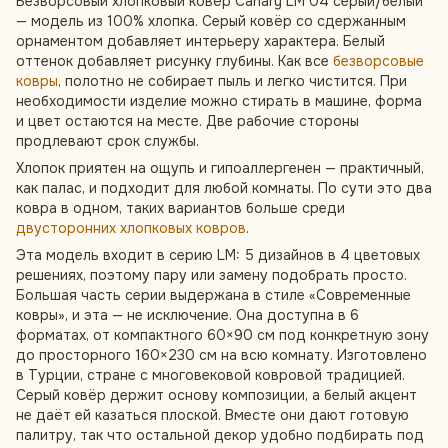
Безворсовый хлопковый ковёр Canary LM 04 серый/белый
— модель из 100% хлопка. Серый ковёр со сдержанным
орнаментом добавляет интерьеру характера. Белый
оттенок добавляет рисунку глубины. Как все
безворсовые
ковры
, полотно не собирает пыль и легко чистится. При
необходимости изделие можно стирать в машине, форма
и цвет остаются на месте. Две рабочие стороны
продлевают срок службы.
Хлопок приятен на ощупь и гипоаллергенен — практичный,
как палас, и подходит для любой комнаты. По сути это два
ковра в одном, таких вариантов больше среди
двусторонних хлопковых ковров
.
Эта модель входит в серию LM: 5 дизайнов в 4 цветовых
решениях, поэтому пару или замену подобрать просто.
Большая часть серии выдержана в стиле «Современные
ковры», и эта — не исключение. Она доступна в 6
форматах, от компактного 60×90 см под конкретную зону
до просторного 160×230 см на всю комнату. Изготовлено
в Турции, стране с многовековой ковровой традицией.
Серый ковёр держит основу композиции, а белый акцент
не даёт ей казаться плоской. Вместе они дают готовую
палитру, так что остальной декор удобно подбирать под