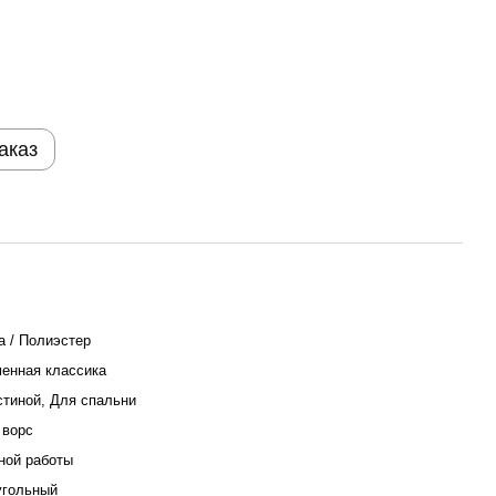
аказ
а / Полиэстер
енная классика
стиной, Для спальни
 ворс
ой работы
угольный