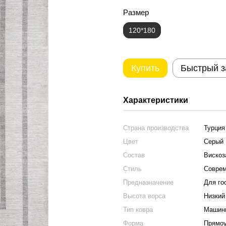
Размер
120*180
Купить
Быстрый з
Характеристики
Страна производства
Турция
Цвет
Серый
Состав
Вискоз
Стиль
Соврем
Предназначение
Для го
Высота ворса
Низкий
Тип ковра
Машинн
Форма
Прямо