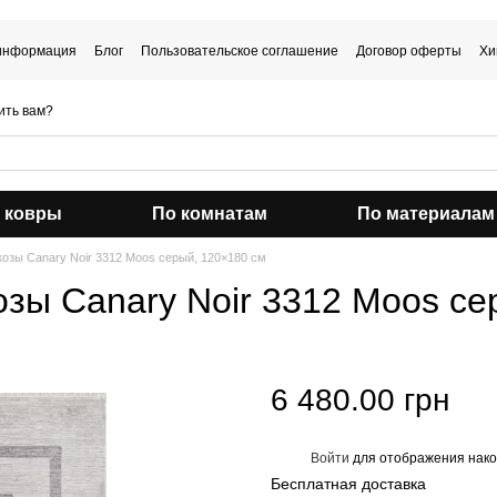
 информация
Блог
Пользовательское соглашение
Договор оферты
Хи
ить вам?
 ковры
По комнатам
По материалам
козы Canary Noir 3312 Moos серый, 120×180 см
озы Canary Noir 3312 Moos се
6 480.00 грн
Войти
для отображения нако
%
Бесплатная доставка