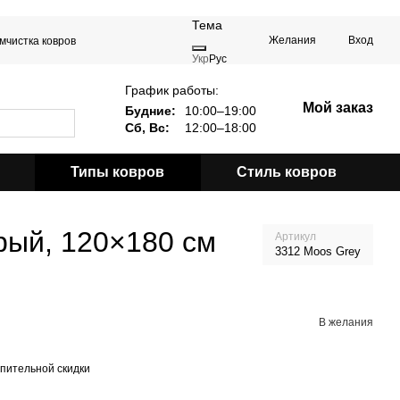
Тема
Желания
Вход
мчистка ковров
Укр
Рус
График работы:
Мой заказ
Будние:
10:00–19:00
Сб, Вс:
12:00–18:00
Типы ковров
Стиль ковров
рый, 120×180 см
Артикул
3312 Moos Grey
В желания
пительной скидки