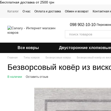
Бесплатная доставка от 2500 грн
Перейти к основному контенту
Каталог
О нас
Оплата и доставка
Обмен и возврат
Контактная
Примерка ковра
098 902-10-10
Перезвон
Все ковры
Двусторонние хлопковые
Главная
Типы ковров
Безворсовые ковры
Безворсовый ковёр из вис
Безворсовый ковёр из виск
В наличии
Оставить отзыв