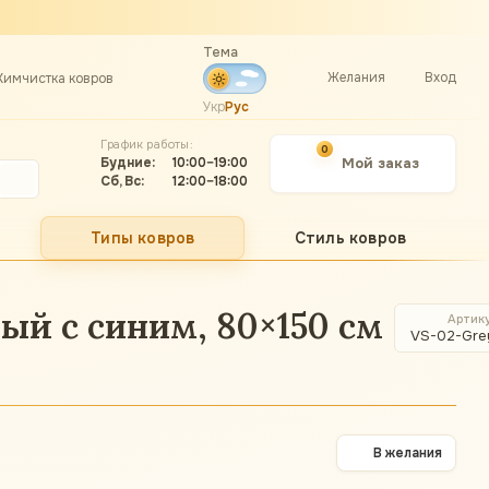
Тема
Желания
Вход
Химчистка ковров
Укр
Рус
График работы:
0
Будние:
10:00–19:00
Мой заказ
Сб, Вс:
12:00–18:00
Типы ковров
Стиль ковров
рый с синим, 80×150 см
Артик
VS-02-Gre
В желания