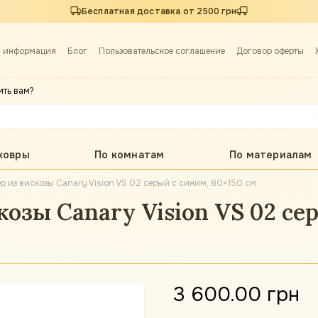
Бесплатная доставка от 2500 грн
я информация
Блог
Пользовательское соглашение
Договор оферты
ить вам?
ковры
По комнатам
По материалам
р из вискозы Canary Vision VS 02 серый с синим, 80×150 см
озы Canary Vision VS 02 се
3 600.00 грн