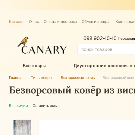
Перейти к основному контенту
Каталог
О нас
Оплата и доставка
Обмен и возврат
Контактна
Примерка ковра
098 902-10-10
Перезвон
Все ковры
Двусторонние хлопковые 
Главная
Типы ковров
Безворсовые ковры
Безворсовый ковё
Безворсовый ковёр из виск
В наличии
Оставить отзыв