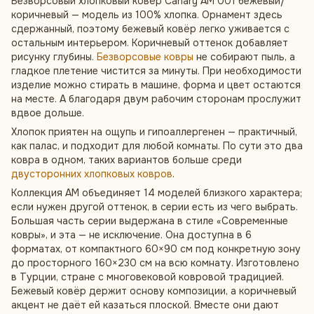
Безворсовый хлопковый ковёр Canary AM 001 бежевый/
коричневый — модель из 100% хлопка. Орнамент здесь
сдержанный, поэтому бежевый ковёр легко уживается с
остальным интерьером. Коричневый оттенок добавляет
рисунку глубины.
Безворсовые ковры
не собирают пыль, а
гладкое плетение чистится за минуты. При необходимости
изделие можно стирать в машине, форма и цвет остаются
на месте. А благодаря двум рабочим сторонам прослужит
вдвое дольше.
Хлопок приятен на ощупь и гипоаллергенен — практичный,
как палас, и подходит для любой комнаты. По сути это два
ковра в одном, таких вариантов больше среди
двусторонних хлопковых ковров
.
Коллекция AM объединяет 14 моделей близкого характера;
если нужен другой оттенок, в серии есть из чего выбрать.
Большая часть серии выдержана в стиле «Современные
ковры», и эта — не исключение. Она доступна в 6
форматах, от компактного 60×90 см под конкретную зону
до просторного 160×230 см на всю комнату. Изготовлено
в Турции, стране с многовековой ковровой традицией.
Бежевый ковёр держит основу композиции, а коричневый
акцент не даёт ей казаться плоской. Вместе они дают