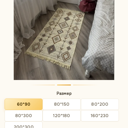
Размер
60*90
80*150
80*200
80*300
120*180
160*230
200*300