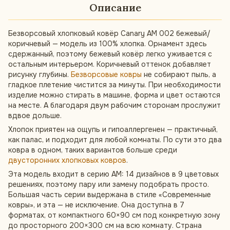
Описание
Безворсовый хлопковый ковёр Canary AM 002 бежевый/
коричневый — модель из 100% хлопка. Орнамент здесь
сдержанный, поэтому бежевый ковёр легко уживается с
остальным интерьером. Коричневый оттенок добавляет
рисунку глубины.
Безворсовые ковры
не собирают пыль, а
гладкое плетение чистится за минуты. При необходимости
изделие можно стирать в машине, форма и цвет остаются
на месте. А благодаря двум рабочим сторонам прослужит
вдвое дольше.
Хлопок приятен на ощупь и гипоаллергенен — практичный,
как палас, и подходит для любой комнаты. По сути это два
ковра в одном, таких вариантов больше среди
двусторонних хлопковых ковров
.
Эта модель входит в серию AM: 14 дизайнов в 9 цветовых
решениях, поэтому пару или замену подобрать просто.
Большая часть серии выдержана в стиле «Современные
ковры», и эта — не исключение. Она доступна в 7
форматах, от компактного 60×90 см под конкретную зону
до просторного 200×300 см на всю комнату. Страна