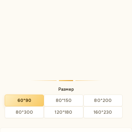
Размер
60*90
80*150
80*200
80*300
120*180
160*230