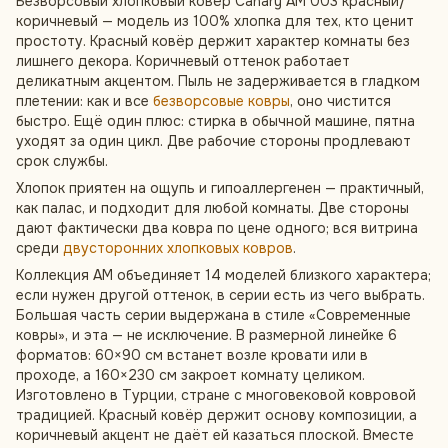
Безворсовый хлопковый ковёр Canary AM 003 красный/
коричневый — модель из 100% хлопка для тех, кто ценит
простоту. Красный ковёр держит характер комнаты без
лишнего декора. Коричневый оттенок работает
деликатным акцентом. Пыль не задерживается в гладком
плетении: как и все
безворсовые ковры
, оно чистится
быстро. Ещё один плюс: стирка в обычной машине, пятна
уходят за один цикл. Две рабочие стороны продлевают
срок службы.
Хлопок приятен на ощупь и гипоаллергенен — практичный,
как палас, и подходит для любой комнаты. Две стороны
дают фактически два ковра по цене одного; вся витрина
среди
двусторонних хлопковых ковров
.
Коллекция AM объединяет 14 моделей близкого характера;
если нужен другой оттенок, в серии есть из чего выбрать.
Большая часть серии выдержана в стиле «Современные
ковры», и эта — не исключение. В размерной линейке 6
форматов: 60×90 см встанет возле кровати или в
проходе, а 160×230 см закроет комнату целиком.
Изготовлено в Турции, стране с многовековой ковровой
традицией. Красный ковёр держит основу композиции, а
коричневый акцент не даёт ей казаться плоской. Вместе