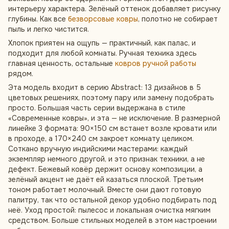
интерьеру характера. Зелёный оттенок добавляет рисунку
глубины. Как все
безворсовые ковры
, полотно не собирает
пыль и легко чистится.
Хлопок приятен на ощупь — практичный, как палас, и
подходит для любой комнаты. Ручная техника здесь
главная ценность, остальные
ковров ручной работы
рядом.
Эта модель входит в серию Abstract: 13 дизайнов в 5
цветовых решениях, поэтому пару или замену подобрать
просто. Большая часть серии выдержана в стиле
«Современные ковры», и эта — не исключение. В размерной
линейке 3 формата: 90×150 см встанет возле кровати или
в проходе, а 170×240 см закроет комнату целиком.
Соткано вручную индийскими мастерами: каждый
экземпляр немного другой, и это признак техники, а не
дефект. Бежевый ковёр держит основу композиции, а
зелёный акцент не даёт ей казаться плоской. Третьим
тоном работает молочный. Вместе они дают готовую
палитру, так что остальной декор удобно подбирать под
неё. Уход простой: пылесос и локальная очистка мягким
средством. Больше стильных моделей в этом настроении