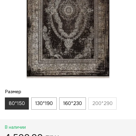
Размер
80*150
130*190
160*230
200*290
В наличии