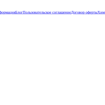
нформация
Блог
Пользовательское соглашение
Договор оферты
Химч