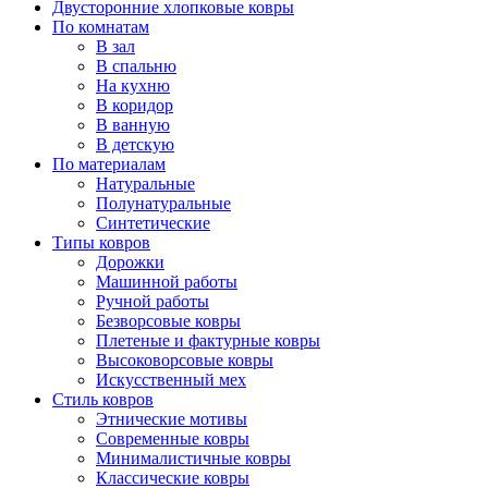
Двусторонние хлопковые ковры
По комнатам
В зал
В спальню
На кухню
В коридор
В ванную
В детскую
По материалам
Натуральные
Полунатуральные
Синтетические
Типы ковров
Дорожки
Машинной работы
Ручной работы
Безворсовые ковры
Плетеные и фактурные ковры
Высоковорсовые ковры
Искусственный мех
Стиль ковров
Этнические мотивы
Современные ковры
Минималистичные ковры
Классические ковры