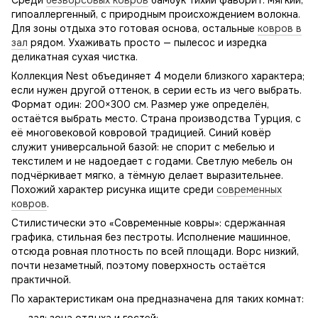
Среди
безворсовых ковров
бамбук тихий фаворит: мягкий,
гипоаллергенный, с природным происхождением волокна.
Для зоны отдыха это готовая основа, остальные
ковров в
зал
рядом. Ухаживать просто — пылесос и изредка
деликатная сухая чистка.
Коллекция Nest объединяет 4 модели близкого характера;
если нужен другой оттенок, в серии есть из чего выбрать.
Формат один: 200×300 см. Размер уже определён,
остаётся выбрать место. Страна производства Турция, с
её многовековой ковровой традицией. Синий ковёр
служит универсальной базой: не спорит с мебелью и
текстилем и не надоедает с годами. Светлую мебель он
подчёркивает мягко, а тёмную делает выразительнее.
Похожий характер рисунка ищите среди
современных
ковров
.
Стилистически это «Современные ковры»: сдержанная
графика, стильная без пестроты. Исполнение машинное,
отсюда ровная плотность по всей площади. Ворс низкий,
почти незаметный, поэтому поверхность остаётся
практичной.
По характеристикам она предназначена для таких комнат: