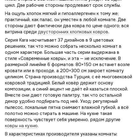
цикл. Две рабочие стороны продлевают срок службы.
На ощупь хлопок мягкий и гипоаллергенен к тому же;
практичный, как палас, он уместен в любой комнате. Две
стороны дают фактически два ковра по цене одного; вся
витрина среди
двусторонних хлопковых ковров
.
Серия Kara насчитывает 37 дизайнов в 9 цветовых
решениях, так что можно собрать несколько комнат в
одном характере. Большая часть серии выдержана в
стиле «Современные ковры», и эта — не исключение. В
размерной линейке 6 форматов: 80×150 см встанет возле
кровати или в проходе, а 200×300 см закроет комнату
целиком. Страна производства Турция, с её многовековой
ковровой традицией. Белый ковёр держит основу
композиции, а синий акцент не даёт ей казаться плоской.
Вместе они дают готовую палитру, так что остальной
декор удобно подбирать под неё. Уход: регулярный
пылесос, локальные пятна снимают влажной губкой, а всё
полотно можно стирать в машине. На кухне такая
поверхность чувствует себя уверенно, рядом другие
ковры на кухню
.
В характеристиках производителя указаны комнаты: