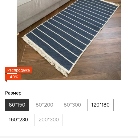
Распродажа
−40%
Размер
80*150
80*200
80*300
120*180
160*230
200*300