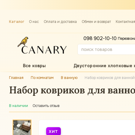
Перейти к основному контенту
Каталог
О нас
Оплата и доставка
Обмен и возврат
Контактна
Примерка ковра
098 902-10-10
Перезвон
Все ковры
Двусторонние хлопковые 
Главная
По комнатам
В ванную
Набор ковриков для ванной
Набор ковриков для ванно
В наличии
Оставить отзыв
ХИТ