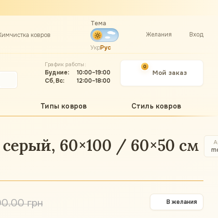
Тема
Желания
Вход
Химчистка ковров
Укр
Рус
График работы:
0
Будние:
10:00–19:00
Мой заказ
Сб, Вс:
12:00–18:00
Типы ковров
Стиль ковров
 серый, 60×100 / 60×50 см
А
m
00.00 грн
В желания