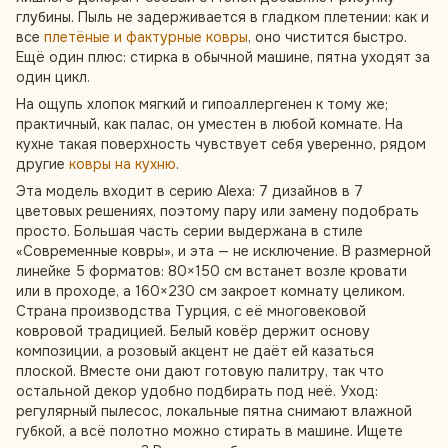
глубины. Пыль не задерживается в гладком плетении: как и
все
плетёные и фактурные ковры
, оно чистится быстро.
Ещё один плюс: стирка в обычной машине, пятна уходят за
один цикл.
На ощупь хлопок мягкий и гипоаллергенен к тому же;
практичный, как палас, он уместен в любой комнате. На
кухне такая поверхность чувствует себя уверенно, рядом
другие
ковры на кухню
.
Эта модель входит в серию Alexa: 7 дизайнов в 7
цветовых решениях, поэтому пару или замену подобрать
просто. Большая часть серии выдержана в стиле
«Современные ковры», и эта — не исключение. В размерной
линейке 5 форматов: 80×150 см встанет возле кровати
или в проходе, а 160×230 см закроет комнату целиком.
Страна производства Турция, с её многовековой
ковровой традицией. Белый ковёр держит основу
композиции, а розовый акцент не даёт ей казаться
плоской. Вместе они дают готовую палитру, так что
остальной декор удобно подбирать под неё. Уход:
регулярный пылесос, локальные пятна снимают влажной
губкой, а всё полотно можно стирать в машине. Ищете