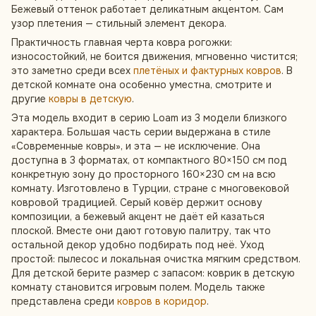
Бежевый оттенок работает деликатным акцентом. Сам
узор плетения — стильный элемент декора.
Практичность главная черта ковра рогожки:
износостойкий, не боится движения, мгновенно чистится;
это заметно среди всех
плетёных и фактурных ковров
. В
детской комнате она особенно уместна, смотрите и
другие
ковры в детскую
.
Эта модель входит в серию Loam из 3 модели близкого
характера. Большая часть серии выдержана в стиле
«Современные ковры», и эта — не исключение. Она
доступна в 3 форматах, от компактного 80×150 см под
конкретную зону до просторного 160×230 см на всю
комнату. Изготовлено в Турции, стране с многовековой
ковровой традицией. Серый ковёр держит основу
композиции, а бежевый акцент не даёт ей казаться
плоской. Вместе они дают готовую палитру, так что
остальной декор удобно подбирать под неё. Уход
простой: пылесос и локальная очистка мягким средством.
Для детской берите размер с запасом: коврик в детскую
комнату становится игровым полем. Модель также
представлена среди
ковров в коридор
.