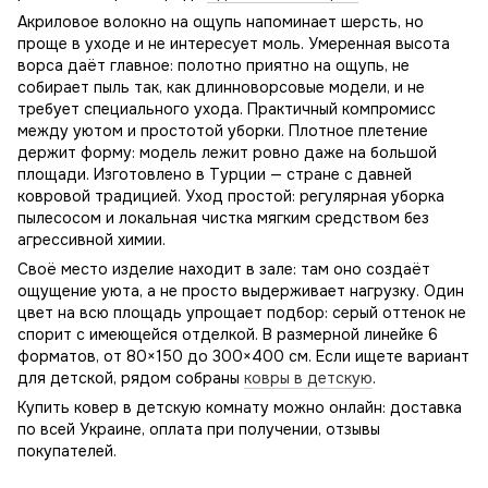
Акриловое волокно на ощупь напоминает шерсть, но
проще в уходе и не интересует моль. Умеренная высота
ворса даёт главное: полотно приятно на ощупь, не
собирает пыль так, как длинноворсовые модели, и не
требует специального ухода. Практичный компромисс
между уютом и простотой уборки. Плотное плетение
держит форму: модель лежит ровно даже на большой
площади. Изготовлено в Турции — стране с давней
ковровой традицией. Уход простой: регулярная уборка
пылесосом и локальная чистка мягким средством без
агрессивной химии.
Своё место изделие находит в зале: там оно создаёт
ощущение уюта, а не просто выдерживает нагрузку. Один
цвет на всю площадь упрощает подбор: серый оттенок не
спорит с имеющейся отделкой. В размерной линейке 6
форматов, от 80×150 до 300×400 см. Если ищете вариант
для детской, рядом собраны
ковры в детскую
.
Купить ковер в детскую комнату можно онлайн: доставка
по всей Украине, оплата при получении, отзывы
покупателей.