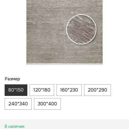
Размер
80*150
120*180
160*230
200*290
240*340
300*400
В наличии